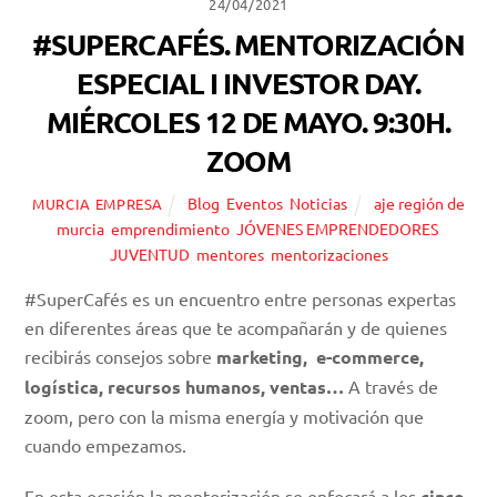
24/04/2021
#SUPERCAFÉS. MENTORIZACIÓN
ESPECIAL I INVESTOR DAY.
MIÉRCOLES 12 DE MAYO. 9:30H.
ZOOM
Blog
,
Eventos
,
Noticias
aje región de
MURCIA EMPRESA
murcia
,
emprendimiento
,
JÓVENES EMPRENDEDORES
,
JUVENTUD
,
mentores
,
mentorizaciones
#SuperCafés es un encuentro entre personas expertas
en diferentes áreas que te acompañarán y de quienes
recibirás consejos sobre
marketing, e-commerce,
logística, recursos humanos, ventas…
A través de
zoom, pero con la misma energía y motivación que
cuando empezamos.
En esta ocasión la mentorización se enfocará a los
cinco