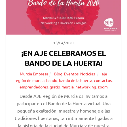
13/04/2020
¡EN AJE CELEBRAMOS EL
BANDO DE LA HUERTA!
Murcia Empresa
Blog
,
Eventos
,
Noticias
aje
región de murcia
,
bando
,
bando de la huerta
,
contactos
,
emprendedores
,
gratis
,
murcia
,
networking
,
zoom
Desde AJE Región de Murcia os invitamos a
participar en el Bando de la Huerta virtual. Una
pequeña exaltación, muestra y homenaje a las
tradiciones huertanas, tan íntimamente ligadas a
la historia de la ciudad de Murcia y de nuestra