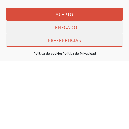
ACEPTO
DENEGADO
PREFERENCIAS
Política de cookies
Política de Privacidad
18/10/2018
El viaje del liderazgo para los
negocios. 24 de Octubre
Murcia Empresa
Blog
0
Gloria Moreno. “Cuando se pidió a los 75