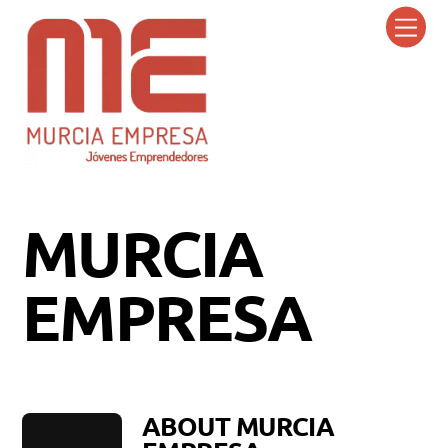
Skip
Men
to
content
MURCIA
EMPRESA
ABOUT
MURCIA