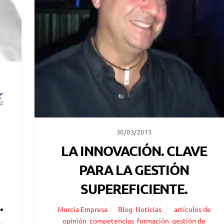
30/03/2015
LA INNOVACIÓN. CLAVE
PARA LA GESTIÓN
SUPEREFICIENTE.
.
Murcia Empresa
Blog
,
Noticias
artículos de
opinión
,
competencias
,
formación
,
gestión de