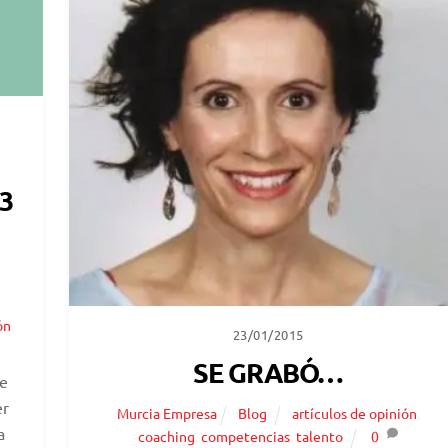
3
ón
,
23/01/2015
SE GRABÓ…
de
er
Murcia Empresa
Blog
artículos de opinión
,
a
coaching
,
competencias
,
talento
0