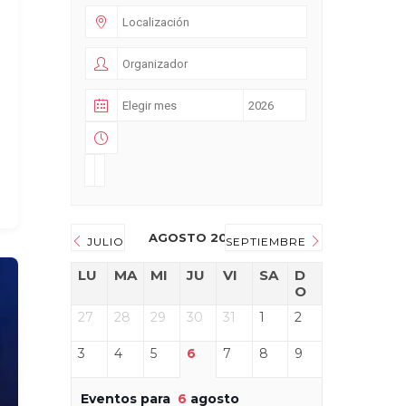
AGOSTO 2026
JULIO
SEPTIEMBRE
LU
MA
MI
JU
VI
SA
D
O
27
28
29
30
31
1
2
3
4
5
6
7
8
9
Eventos para
6
agosto