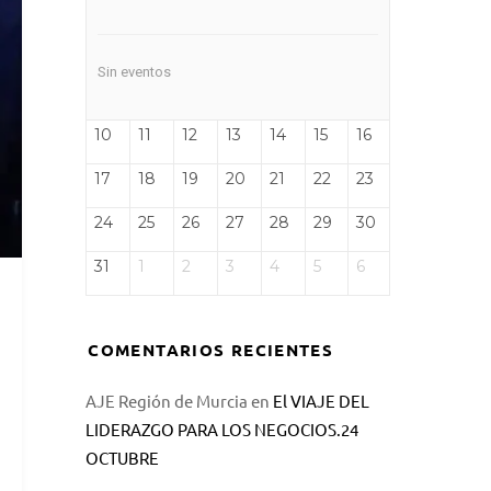
Sin eventos
10
11
12
13
14
15
16
17
18
19
20
21
22
23
24
25
26
27
28
29
30
31
1
2
3
4
5
6
COMENTARIOS RECIENTES
AJE Región de Murcia
en
El VIAJE DEL
LIDERAZGO PARA LOS NEGOCIOS.24
OCTUBRE